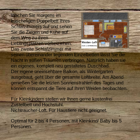
Wachen Sie morgens im
kuscheligen Doppelbett Ihres
Schlafzimmers auf und sehen
Sie die Ziegen und Kühe auf
dem Weg zu ihren
Lieblingsplätzen vorbeiziehen.
Das zweite Schlafzimmer mit
seinen übereinander liegenden Einzelbetten lässt Sie die
Nacht in süßen Träumen verbringen. Natürlich haben sie
ein eigenes, komplett neu gestaltetes Duschbad.
Der eigene uneinsehbare Balkon, als Wintergarten
ausgebaut, geht über die gesamte Loftbreite. Am Abend
genießen Sie die letzten Sonnenstrahlen des Tages und
können entspannt die Tiere auf Ihren Weiden beobachten.
Für Kleinkindern stellen wir Ihnen gerne kostenfrei
Zustellbett und Hochstuhl.
Nichtraucher-Loft. Für Haustiere nicht geeignet.
Optimal für 2 bis 4 Personen, mit Kleinkind/ Baby bis 5
Personen.