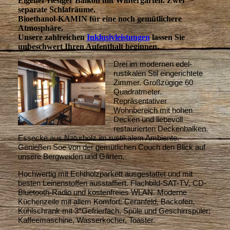
Eigener riesiger Balkon mit Wintergarten. Zwei
separate Schlafräume.
Bioethanol-KAMIN für eine noch gemütlichere
Atmosphäre
.
Unsere zahlreichen
Inklusivleistungen
lassen Sie
unbeschwert Ihren Aufenthalt beginnen.
Drei im modernen edel-
rustikalen Stil eingerichtete
Zimmer. Großzügige 60
Quadratmeter.
Repräsentativer
Wohnbereich mit hohen
Decken und liebevoll
restaurierten Deckenbalken.
Essecke aus Naturholz im rustikalem Ambiente.
Genießen Soe von der gemütlichen Couch den Blick auf
unsere Bergweiden und Gärten.
Hochwertig mit Echtholzparkett ausgestattet und mit
besten Leinenstoffen ausstaffiert. Flachbild-SAT-TV, CD-
Bluetooth-Radio und kostenfreies WLAN. Moderne
Küchenzeile mit allem Komfort: Ceranfeld, Backofen,
Kühlschrank mit 3*Gefrierfach, Spüle und Geschirrspüler;
Kaffeemaschine, Wasserkocher, Toaster.