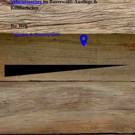
Sehenswertes
im Bayerwald: Ausflüge &
Kulinarisches
Ihr Weg
La­ge­plan & Routenplaner