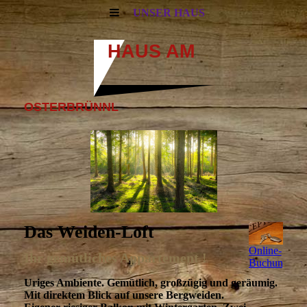
UNSER HAUS
HAUS
AM
OSTERBRÜNNL
Das Weiden-Loft
Online-
Ihr gemütliches Appartement !
Buchung
Uriges Ambiente. Gemütlich, großzügig und geräumig.
Mit direktem Blick auf unsere Bergweiden.