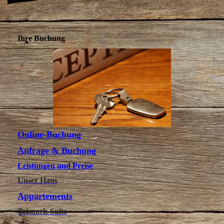
Ihre Buchung
Online-Buchung
Anfrage & Buchung
Leistungen und Preise
Unser Haus
Appartements
Teisnach-Suite